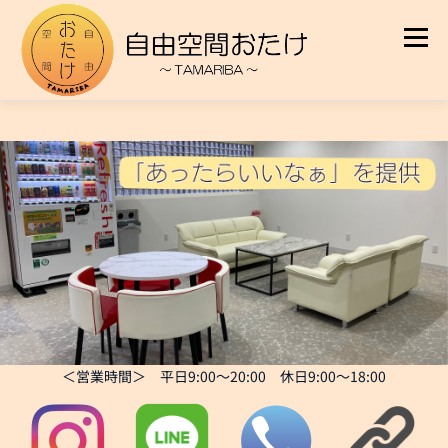
コ
ン
メニュ
テ
ン
ツ
へ
シェアオフィスエリア1F
レンタルオフィスエリア2F
ス
キ
ッ
料金表
アクセス
お問合せ
リットリンク
プ
＜営業時間＞ 平日9:00～20:00 休日9:00～18:00